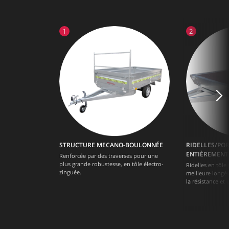
STRUCTURE MECANO-BOULONNÉE
RIDELLES/POR
ENTIÈREMENT
Renforcée par des traverses pour une
plus grande robustesse, en tôle électro-
Ridelles en tôle
zinguée.
meilleure longév
la résistance et 