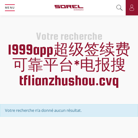
MENU
Basculer l
Bas
Votre recherche
1999app超级签续费
可靠平台*电报搜
tflianzhushou.cvq
Votre recherche n’a donné aucun résultat.