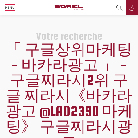
MENU
Basculer l
Bas
Votre recherche
「 구글상위마케팅
- 바카라광고 」 -
구글찌라시2위 구
글 찌라시《바카라
광고 @LAO2390 마케
팅》 구글찌라시광