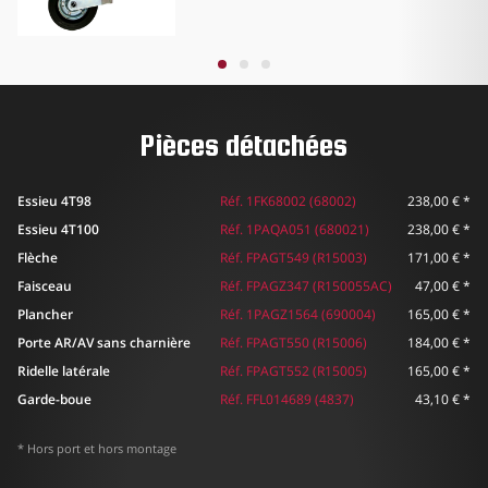
Pièces détachées
Essieu 4T98
Réf. 1FK68002 (68002)
238,00 €
*
Essieu 4T100
Réf. 1PAQA051 (680021)
238,00 €
*
Flèche
Réf. FPAGT549 (R15003)
171,00 €
*
Faisceau
Réf. FPAGZ347 (R150055AC)
47,00 €
*
Plancher
Réf. 1PAGZ1564 (690004)
165,00 €
*
Porte AR/AV sans charnière
Réf. FPAGT550 (R15006)
184,00 €
*
Ridelle latérale
Réf. FPAGT552 (R15005)
165,00 €
*
Garde-boue
Réf. FFL014689 (4837)
43,10 €
*
* Hors port et hors montage