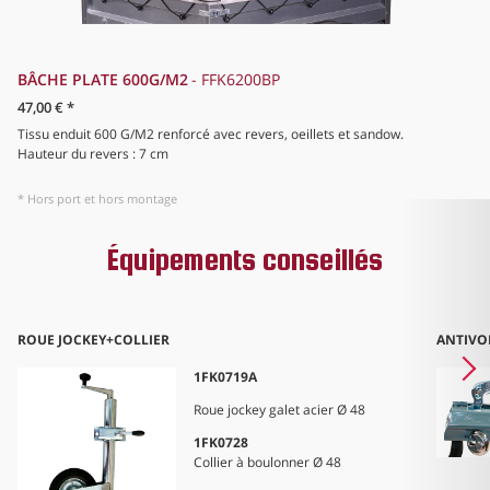
BÂCHE PLATE 600G/M2
FFK6200BP
RE
47,00 €
*
32
Tissu enduit 600 G/M2 renforcé avec revers, oeillets et sandow.
Re
Hauteur du revers : 7 cm
Ha
* Hors port et hors montage
Équipements conseillés
ROUE JOCKEY+COLLIER
ANTIVO
1FK0719A
Roue jockey galet acier Ø 48
1FK0728
Collier à boulonner Ø 48