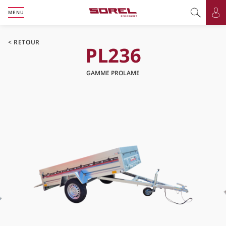
MENU
Basculer l
Bas
RETOUR
PL236
GAMME PROLAME