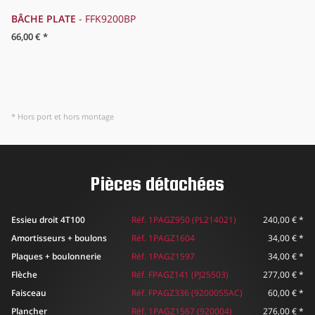
BÂCHE PLATE
FFK9200BP
B
66,00 €
*
40
* Hors port et hors montage
Pièces détachées
Essieu droit 4T100
Réf. 1PAGZ950 (PL214021)
240,00 €
*
Amortisseurs + boulons
Réf. 1PAGZ1604
34,00 €
*
Plaques + boulonnerie
Réf. 1PAGZ1597
34,00 €
*
Flèche
Réf. FPAGZ141 (PJ25503)
277,00 €
*
Faisceau
Réf. FPAGZ336 (9200055AC)
60,00 €
*
Plancher
Réf. 1PAGZ1567 (920004)
276,00 €
*