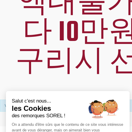
액대출가
다 10
구리시 
Salut c'est nous...
Votre recherche n’a donné aucun résultat.
les Cookies
des remorques SOREL !
On a attendu d'être sûrs que le contenu de ce site vous intéresse
avant de vous déranger, mais on aimerait bien vous