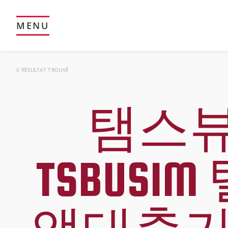
MENU
0 RÉSULTAT TROUVÉ
탬스
TSBUS