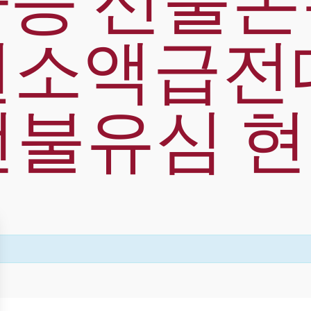
능 선불
만원소액급
선불유심 