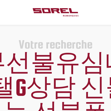
Votre recherche
뷰선불유심
IM 탤G상담