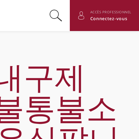
ACCÈS PROFESSIONNEL
Basculer la recherche
Basculer les informations du
Connectez-vous
내구제
 신불통불소