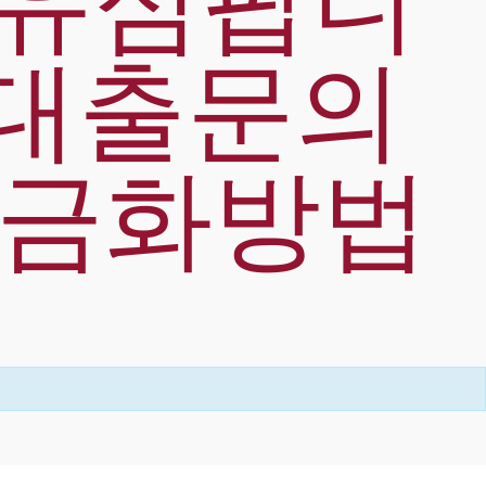
폰유심팝니
전대출문의
현금화방법