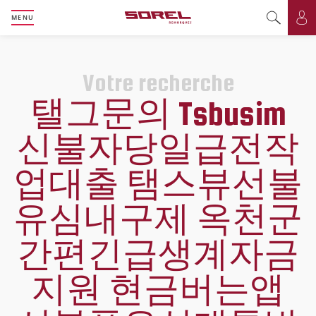
MENU
Basculer l
Bas
Votre recherche
탤그문의 Tsbusim
신불자당일급전작
업대출 탬스뷰선불
유심내구제 옥천군
간편긴급생계자금
지원 현금버는앱