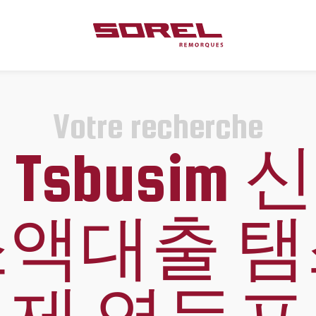
Votre recherche
Tsbusim
액대출 