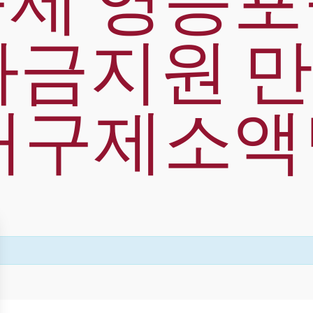
제 영등
금지원 만
내구제소