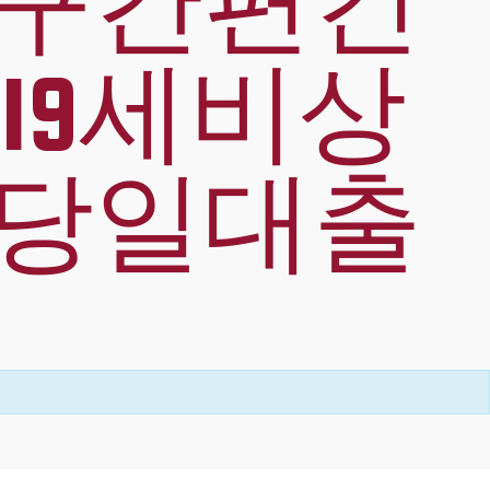
포구간편긴
19세비상
액당일대출