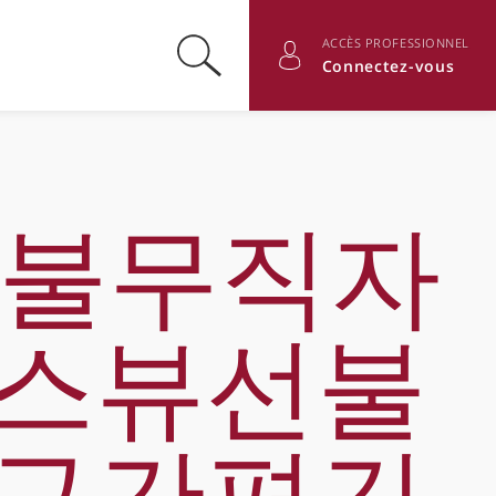
ACCÈS PROFESSIONNEL
Basculer la recherche
Basculer les informations du
Connectez-vous
 신불무직자
탬스뷰선불