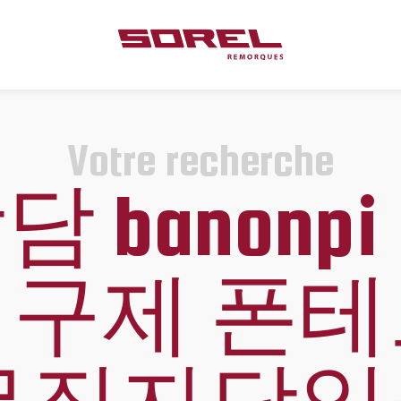
Votre recherche
 banonp
구제 폰