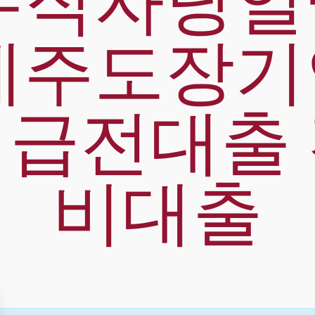
무직자당
제주도장
급전대출
비대출