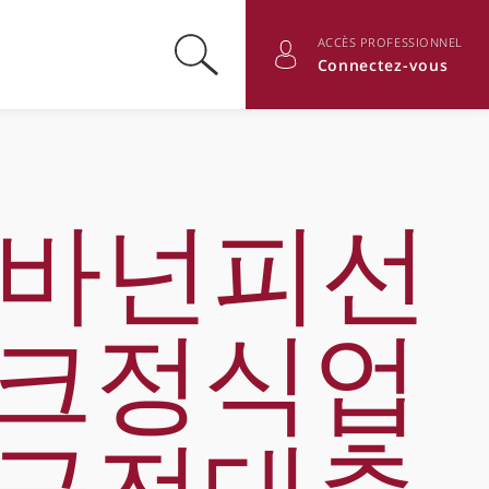
ACCÈS PROFESSIONNEL
Basculer la recherche
Basculer les informations du
Connectez-vous
i 바넌피선
테크정식업