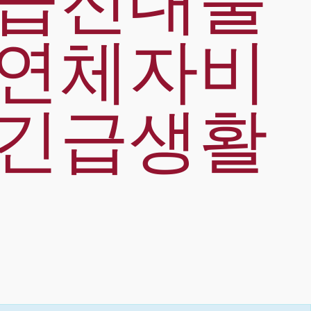
일급전대출
기연체자비
 긴급생활