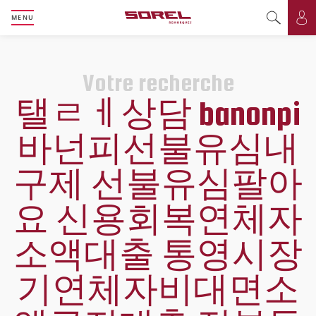
MENU
Basculer l
Bas
Votre recherche
탤ㄹㅔ상담 banonpi
바넌피선불유심내
구제 선불유심팔아
요 신용회복연체자
소액대출 통영시장
기연체자비대면소