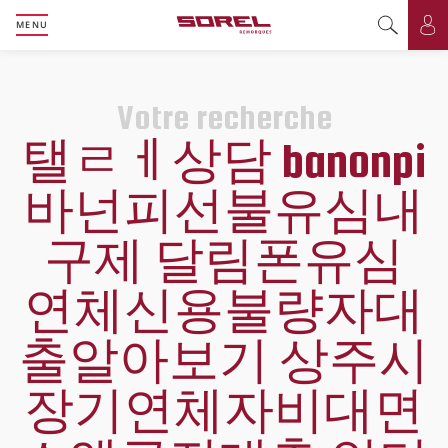
MENU
Basculer l
Bas
Votre recherche
탤ㄹㅔ상담 banonpi
바넌피선불유심내
구제 달림폰유심
연체신용불량자대
출알아보기 상주시
장기연체자비대면