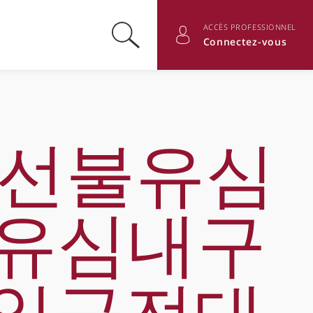
ACCÈS PROFESSIONNEL
Basculer la recherche
Basculer les informations du
Connectez-vous
i 선불유심
불유심내구