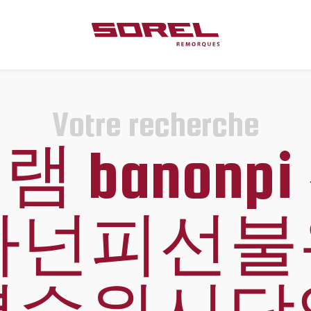
Votre recherche
 banonp
 바넌피선