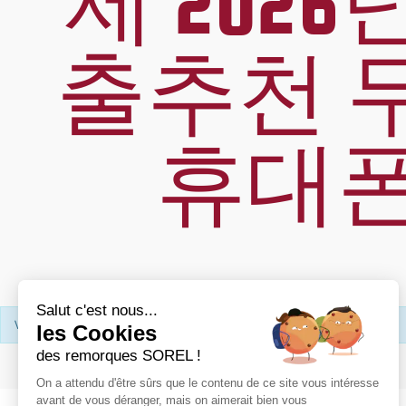
제 20
출추천 
휴대
Salut c'est nous...
Votre recherche n’a donné aucun résultat.
les Cookies
des remorques SOREL !
On a attendu d'être sûrs que le contenu de ce site vous intéresse
avant de vous déranger, mais on aimerait bien vous