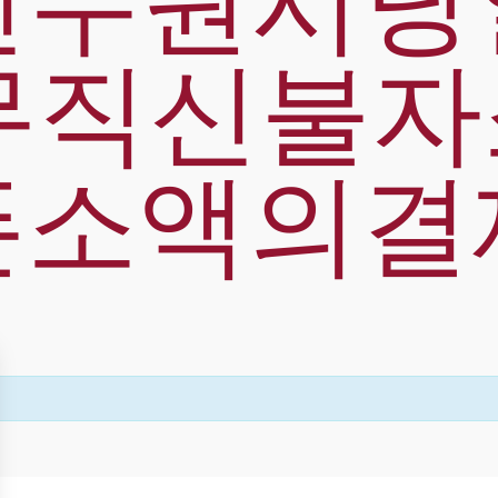
26년수원시
무직신불
폰소액의결