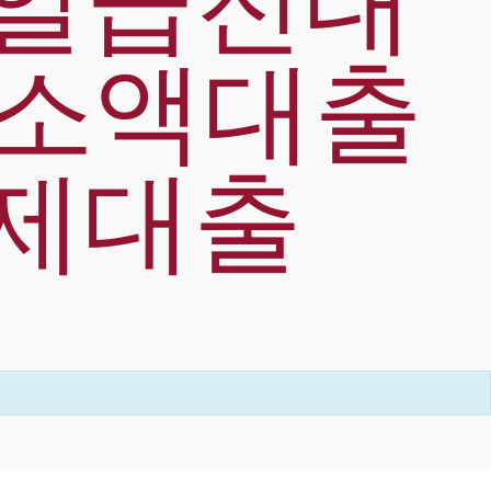
당일급전대
자소액대출
제대출