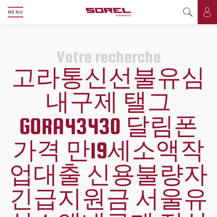
MENU
Basculer l
Bas
Votre recherche
고라통신선불유심
내구제 탤그
GORA43430 달림폰
가격 만19세소액작
업대출 신용불량자
긴급지원금 서울유