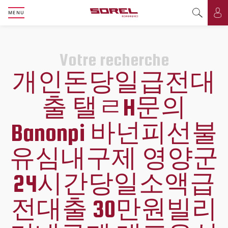
MENU
Basculer l
Bas
Votre recherche
개인돈당일급전대
출 탤ㄹH문의
Banonpi 바넌피선불
유심내구제 영양군
24시간당일소액급
전대출 30만원빌리