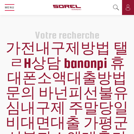
MENU
Basculer l
Bas
Votre recherche
가전내구제방법 탤
ㄹH상담 banonpi 휴
대폰소액대출방법
문의 바넌피선불유
심내구제 주말당일
비대면대출 가평군