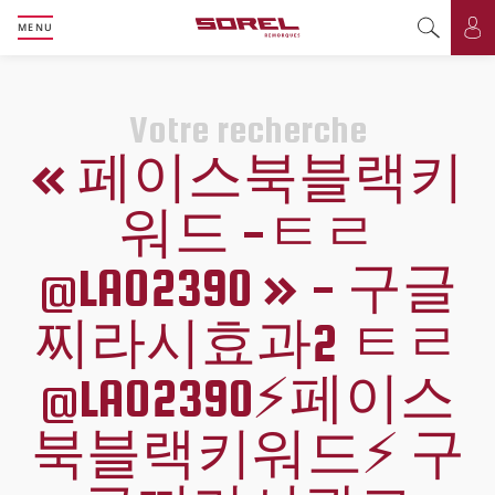
MENU
Basculer l
Bas
Votre recherche
« 페이스북블랙키
워드 -ㅌㄹ
@LAO2390 » - 구글
찌라시효과2 ㅌㄹ
@LAO2390⚡️페이스
북블랙키워드⚡️ 구